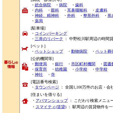
・
総合病院
・
病院
・
歯科
・
内科
・
眼科
・
耳鼻咽喉科
・
皮膚科
・
神経、精神科
・
外科
・
整形外科
・
形
・
薬局
[駐車場]
・
コインパーキング
・
三井のリパーク
： 中野松川駅周辺の時間
[ペット]
・
ペットショップ
・
動物病院
・
ペット葬
[公的機関等]
・
郵便局
・
銀行
・
市区町村機関
・
図書
・
保育所
・
幼稚園
・
小学校
・
中学校
・
神社
・
寺
[電話番号検索]
・
タウンページ
： 全国1,100万件のお店
[住まいを借りる]
・
アパマンショップ
： こだわり検索メニュ
・
スマイティ(賃貸)
： 駅周辺の賃貸物件を