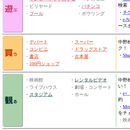
検索
・ビリヤード
・
パチンコ
・
チ
・
プール
・ボウリング
・
e-
ース
・
デパート
・
スーパー
中野
ク！
・
コンビニ
・
ドラッグストア
・
Shu
・
書店
・
古本屋
・
100円ショップ
・映画館
・
レンタルビデオ
中野
い！
・ライブハウス
・劇場・コンサート
・
e
・
スタジアム
・ホール
約
・
Mov
をチ
・映画