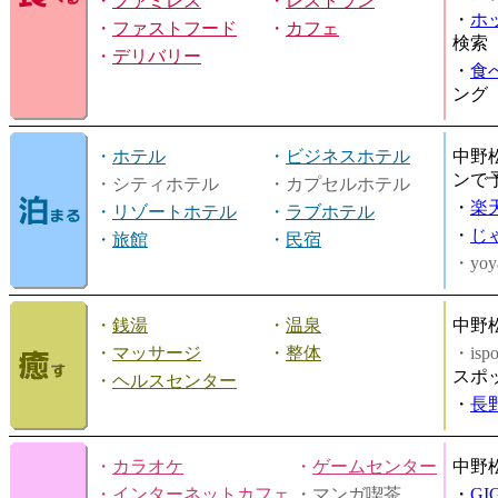
・
ファミレス
・
レストラン
・
ホ
・
ファストフード
・
カフェ
検索
・
デリバリー
・
食
ング
・
ホテル
・
ビジネスホテル
中野
ンで
・シティホテル
・カプセルホテル
・
楽
・
リゾートホテル
・
ラブホテル
・
じ
・
旅館
・
民宿
・yoy
・
銭湯
・
温泉
中野
・
マッサージ
・
整体
・is
スポ
・
ヘルスセンター
・
長
・
カラオケ
・
ゲームセンター
中野
・
インターネットカフェ
・マンガ喫茶
・
GI