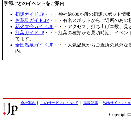
季節ごとのイベントをご案内
初詣ガイド.JP
・・・神社約600か所の初詣スポット情
お花見ガイド.JP
・・・有名スポットからご近所のあの桜
花火大会ガイド.JP
・・・アクセス、打ち上げ本数、見
紅葉ガイド.JP
・・・紅葉の種類から見頃時期、イベン
てます。
全国温泉ガイド.JP
・・・人気温泉からご近所の意外な
内。
会社案内
｜
このサービスについて
｜
掲載記事
｜
Webサイトにつ
Copyright©2