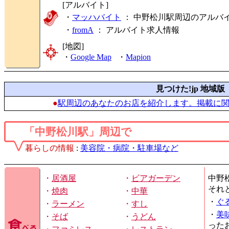
[アルバイト]
・
マッハバイト
： 中野松川駅周辺のアルバ
・
fromA
：
アルバイト求人情報
[地図]
・
Google Map
・
Mapion
見つけた!jp 地域版
●
駅周辺のあなたのお店を紹介します。掲載に
「中野松川駅」周辺で
暮らしの情報
:
美容院・病院・駐車場など
・
居酒屋
・
ビアガーデン
中野
それ
・
焼肉
・
中華
・
ぐ
・
ラーメン
・
すし
・
美
・
そば
・
うどん
った