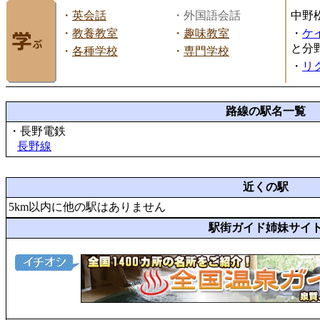
・
英会話
・外国語会話
中野
・
教養教室
・
趣味教室
・
ケ
と分
・
各種学校
・
専門学校
・
リ
路線の駅名一覧
・長野電鉄
長野線
近くの駅
5km以内に他の駅はありません
駅街ガイド姉妹サイ