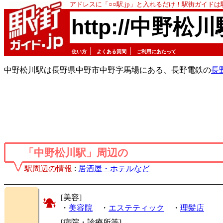
アドレスに「○○駅.jp」と入れるだけ！駅街ガイド
http://中野松川
｜
｜
使い方
よくある質問
ご利用にあたって
中野松川駅は長野県中野市中野字馬場にある、長野電鉄の
長
「中野松川駅」周辺の
駅周辺の情報
:
居酒屋・ホテルなど
[美容]
・
美容院
・
エステティック
・
理髪店
[病院・診療所等]