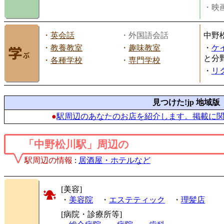
・映画
・
英会話
・外国語会話
中野
・
教養教室
・
趣味教室
・
ケ
と分
・
各種学校
・
専門学校
・
リ
見つけた!jp 地域版
●
駅周辺のあなたのお店を紹介します。掲載に
「中野松川駅」周辺の
駅周辺の情報
:
居酒屋・ホテルなど
[美容]
・
美容院
・
エステティック
・
理髪店
[病院・診療所等]