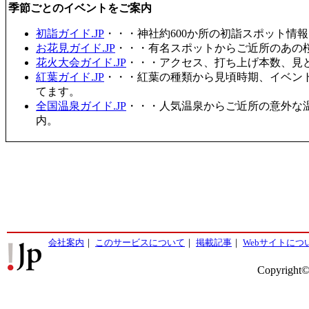
季節ごとのイベントをご案内
初詣ガイド.JP
・・・神社約600か所の初詣スポット情
お花見ガイド.JP
・・・有名スポットからご近所のあの桜
花火大会ガイド.JP
・・・アクセス、打ち上げ本数、見
紅葉ガイド.JP
・・・紅葉の種類から見頃時期、イベン
てます。
全国温泉ガイド.JP
・・・人気温泉からご近所の意外な
内。
会社案内
｜
このサービスについて
｜
掲載記事
｜
Webサイトにつ
Copyright©2