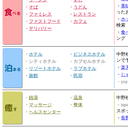
・
美
・
そば
・
うどん
った
・
ファミレス
・
レストラン
・
ホ
・
ファストフード
・
カフェ
検索
・
デリバリー
・
食
ング
・
ホテル
・
ビジネスホテル
中野
ンで
・シティホテル
・カプセルホテル
・
楽
・
リゾートホテル
・
ラブホテル
・
じ
・
旅館
・
民宿
・yoy
・
銭湯
・
温泉
中野
・
マッサージ
・
整体
・is
スポ
・
ヘルスセンター
・
長