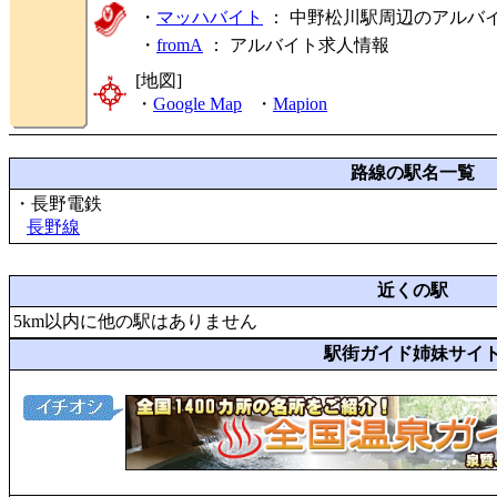
・
マッハバイト
： 中野松川駅周辺のアルバ
・
fromA
：
アルバイト求人情報
[地図]
・
Google Map
・
Mapion
路線の駅名一覧
・長野電鉄
長野線
近くの駅
5km以内に他の駅はありません
駅街ガイド姉妹サイ