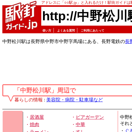
アドレスに「○○駅.jp」と入れるだけ！駅街ガイド
http://中野松川
｜
｜
使い方
よくある質問
ご利用にあたって
中野松川駅は長野県中野市中野字馬場にある、長野電鉄の
長
「中野松川駅」周辺で
暮らしの情報
:
美容院・病院・駐車場など
・
居酒屋
・
ビアガーデン
中野
それ
・
焼肉
・
中華
・
ぐ
・
ラーメン
・
すし