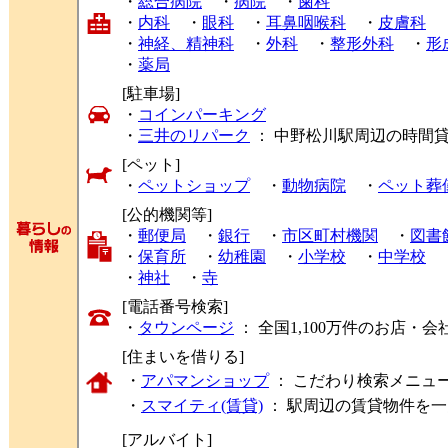
・
総合病院
・
病院
・
歯科
・
内科
・
眼科
・
耳鼻咽喉科
・
皮膚科
・
神経、精神科
・
外科
・
整形外科
・
形
・
薬局
[駐車場]
・
コインパーキング
・
三井のリパーク
： 中野松川駅周辺の時間
[ペット]
・
ペットショップ
・
動物病院
・
ペット葬
[公的機関等]
・
郵便局
・
銀行
・
市区町村機関
・
図書
・
保育所
・
幼稚園
・
小学校
・
中学校
・
神社
・
寺
[電話番号検索]
・
タウンページ
： 全国1,100万件のお店
[住まいを借りる]
・
アパマンショップ
： こだわり検索メニュ
・
スマイティ(賃貸)
： 駅周辺の賃貸物件を
[アルバイト]