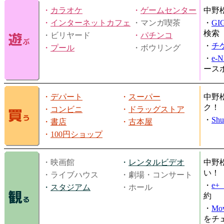
・
カラオケ
・
ゲームセンター
中野
・
インターネットカフェ
・マンガ喫茶
・
GI
検索
・ビリヤード
・
パチンコ
・
チ
・
プール
・ボウリング
・
e-
ース
・
デパート
・
スーパー
中野
ク！
・
コンビニ
・
ドラッグストア
・
Shu
・
書店
・
古本屋
・
100円ショップ
・映画館
・
レンタルビデオ
中野
い！
・ライブハウス
・劇場・コンサート
・
e
・
スタジアム
・ホール
約
・
Mov
をチ